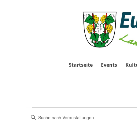
Startseite
Events
Kult
Veranstaltungen
Veranstaltungen
Bitte
Suche
für
Schlüsselwort
und
1.
eingeben.