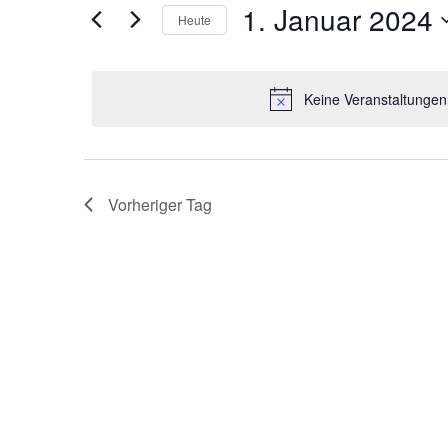
Ansichten,
1. Januar 2024
Suche
Heute
Januar
Navigation
nach
Datum
2024
Veranstaltungen
wählen.
Keine Veranstaltungen
Schlüsselwort.
Vorheriger Tag