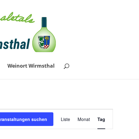
Weinort Wirmsthal
Veranstaltung
eranstaltungen suchen
Liste
Monat
Tag
Ansichten-
Navigation