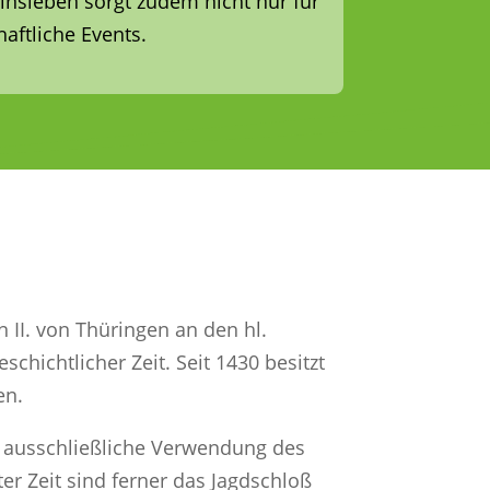
insleben sorgt zudem nicht nur für
aftliche Events.
 II. von Thüringen an den hl.
chichtlicher Zeit. Seit 1430 besitzt
en.
t ausschließliche Verwendung des
r Zeit sind ferner das Jagdschloß