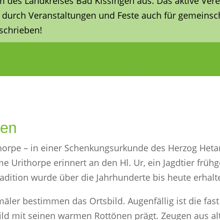
m des Landkreises Bad Kissingen aus. Das aktive Vere
rn durch Veranstaltungen und Feste auch für gemeinsch
schrieben!
ken
thorpe – in einer Schenkungsurkunde des Herzog Hetan
 Urithorpe erinnert an den Hl. Ur, ein Jagdtier frühges
radition wurde über die Jahrhunderte bis heute erhalt
äler bestimmen das Ortsbild. Augenfällig ist die fas
ld mit seinen warmen Rottönen prägt. Zeugen aus alte