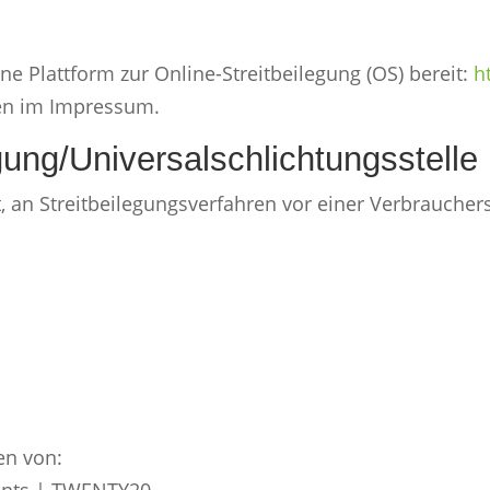
ne Plattform zur Online-Streitbeilegung (OS) bereit:
h
ben im Impressum.
gung/Universal­schlichtungs­stelle
et, an Streitbeilegungsverfahren vor einer Verbrauche
en von:
ments | TWENTY20